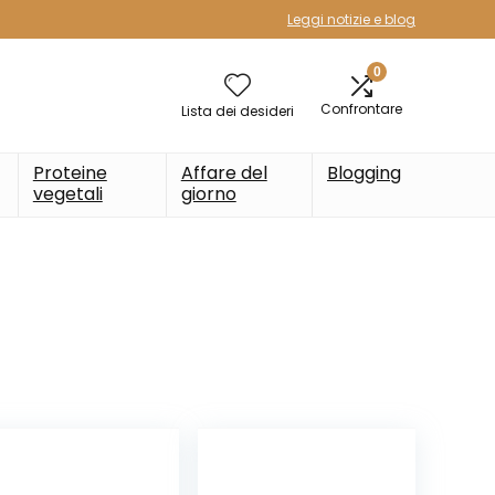
Leggi notizie e blog
0
Confrontare
Lista dei desideri
Proteine
Affare del
Blogging
vegetali
giorno