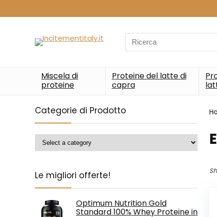
Search
for:
Miscela di
Proteine del latte di
Pro
proteine
capra
lat
Categorie di Prodotto
H
‎
Sh
Le migliori offerte!
Optimum Nutrition Gold
Standard 100% Whey Proteine in