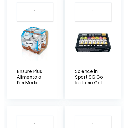
di vitamine e
con pochi
zuccheri
Ensure Plus
Science in
Alimento a
Sport SIS Go
Fini Medici
Isotonic Gel
Speciali
Energetici
Ipercalorico
gusti misti, 60
Formato
ml,
Bevanda –
Confezione
Confezione
da 7 Pezzi
4×200 ml –
Gusto