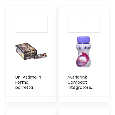
Un-Attimo in
Nutridrink
Forma,
Compact
barretta
Integratore
cioccolato
Alimentare
caramello e
Gusto Frutti di
arachidi,
Bosco 4 X 125
energy,
Ml
24x50g, ricca