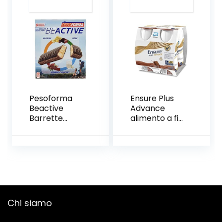
Cioccolato
Pesoforma
Ensure Plus
Beactive
Advance
Barrette
alimento a fini
Cioccolato
medici
Bianco e
speciali
Nero,
ipercalorico e
Barrette
iperproteico
Proteiche per
Formato
Sport, 6 X 31 G
Bevanda |
Confezione
4x220ml |
Chi siamo
Gusto
Cioccolato