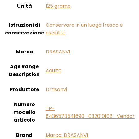
Unità
‎125 gramo
Istruzioni di
‎Conservare in un luogo fresco e
conservazione
asciutto
Marca
‎DRASANVI
Age Range
‎Adulto
Description
Produttore
‎Drasanvi
Numero
‎TP-
modello
8436578541690_032010108_Vendor
articolo
Brand
Marca: DRASANVI