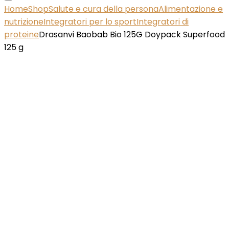
Home
Shop
Salute e cura della persona
Alimentazione e
nutrizione
Integratori per lo sport
Integratori di
proteine
Drasanvi Baobab Bio 125G Doypack Superfood
125 g