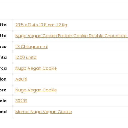
tto
‎23.5 x 12.4 x 10.8 cm; 1.2 Kg
tto
‎Nugo Vegan Cookie Protein Cookie Double Chocolate 
eso
‎1.3 Chilogrammi
ità
‎12.00 unità
rca
‎Nugo Vegan Cookie
ion
‎Adulti
ore
‎Nugo Vegan Cookie
olo
‎30292
and
Marca: Nugo Vegan Cookie