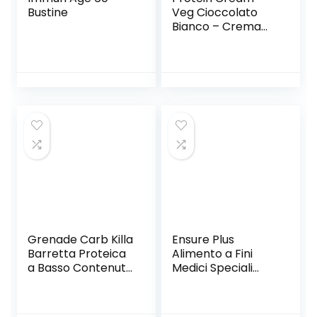
Bustine
Veg Cioccolato
Bianco – Crema
Proteica
Spalmabile
Vegana Col 30% Di
Proteine Vegetali –
100% Vegetale –
Con Anacardi E
Mandorle – Senza
Glutine – Low Carb
– 250 G – Ultimate
Italia
Grenade Carb Killa
Ensure Plus
Barretta Proteica
Alimento a Fini
a Basso Contenuto
Medici Speciali
di Carboidrati, 12 x
Ipercalorico
60g, White
Formato Bevanda
Chocolate Cookie
– Confezione