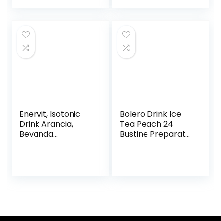
4×200 ml – Gusto
Cioccolato
Enervit, Isotonic
Bolero Drink Ice
Drink Arancia,
Tea Peach 24
Bevanda
Bustine Preparato
Reidratante, per
Polvere Solubile In
Sforzi Prolungati,
Acqua Tè Freddo
Riduce la
Gusto Pesca
Stanchezza, con
Prodotto Ideale
Vitamina D, Tiacina
Per Sport
e Niamina, Senza
Integratore Sali
Aromi Artificiali,
Minerali Con
Barattolo da 420
Vitamina C e 0