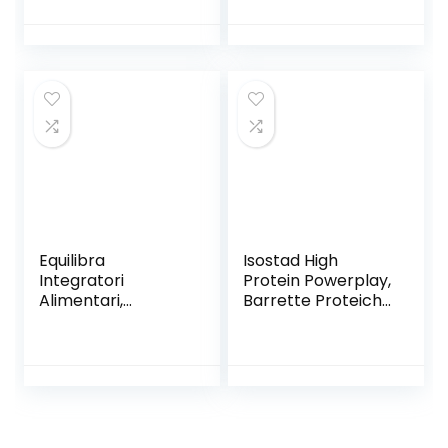
Vegetale, 8 X 30 G
Ipocalorica per
Rimettersi in
Forma, Sostituto
Dei Pasti Proteico
per il controllo Del
Peso, 215 Calorie, 8
Pasti
Equilibra
Isostad High
Integratori
Protein Powerplay,
Alimentari,
Barrette Proteiche
Barretta Protein
Gusto Cioccolato
31%, Low Sugar
e Nocciola, 3 X 35
Choco Brownie, ad
G
Alto Contenuto di
Proteine, Basso
Contenuto di
Zuccheri e Ricco di