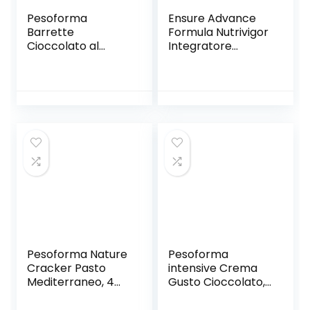
Pesoforma
Ensure Advance
Barrette
Formula Nutrivigor
Cioccolato al
Integratore
Latte, Pasti
Alimentare Pronto
Sostitutivi
da Bere,
Dimagranti, solo
Multivitaminico, 27
234 Kcal, Ricco in
Vitamine e
Proteine, 6 Pasti
Minerali,
Integratore
Alimentare con
Proteine, Calcio e
HMB, Confezione
4×220 ml, Gusto
Vaniglia
Pesoforma Nature
Pesoforma
Cracker Pasto
intensive Crema
Mediterraneo, 4
Gusto Cioccolato,
Pasti Sostitutivi
Pasto Sostitutivo
Dimagranti, 100%
Proteico, Crema