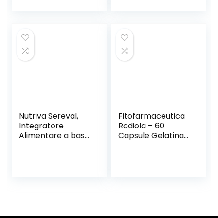
per i vegani (15
stick pack da 10
ml)
Nutriva Sereval,
Fitofarmaceutica
Integratore
Rodiola – 60
Alimentare a base
Capsule Gelatina
di L-Teanina ed
Vegetale
Estratti Vegetali in
Compresse,
adatto per i
Vegani, 800mg (30
compresse)