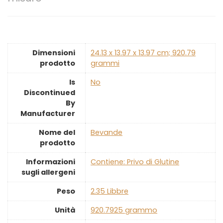
Dimensioni
‎24.13 x 13.97 x 13.97 cm; 920.79
prodotto
grammi
Is
‎No
Discontinued
By
Manufacturer
Nome del
‎Bevande
prodotto
Informazioni
‎Contiene: Privo di Glutine
sugli allergeni
Peso
‎2.35 Libbre
Unità
‎920.7925 grammo