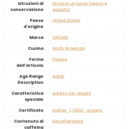
Istruzioni di
‎Storia in un luogo fresco e
conservazione
asciutto
Paese
‎United States
d'origine
Marca
‎ORGAIN
Cucina
‎North American
Forma
‎Polvere
dell’articolo
Age Range
‎Adulti
Description
Caratteristica
‎Adatto per vegani
speciale
Certificato
‎Kosher_1, USDA_organic
Contenuto di
‎Decaffeinated
caffeina