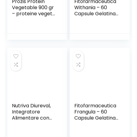
Prozis Protein
Fitofarmaceutica
Vegetable 900 gr
Withania – 60
– proteine vegetali
Capsule Gelatina
soia, canapa,
Vegetale
piselli, riso (gocce
cioccolato)
Nutriva Diureval,
Fitofarmaceutica
Integratore
Frangula – 60
Alimentare con
Capsule Gelatina
edulcorante gusto
Vegetale
naturale mela in
bustine, adatto